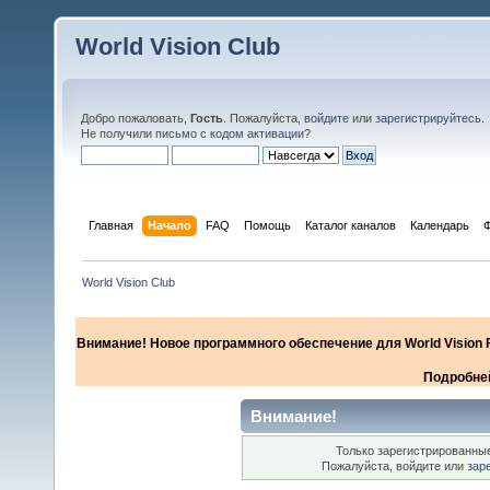
World Vision Club
Добро пожаловать,
Гость
. Пожалуйста,
войдите
или
зарегистрируйтесь
.
Не получили
письмо с кодом активации
?
Главная
Начало
FAQ
Помощь
Каталог каналов
Календарь
World Vision Club
Внимание! Новое программного обеспечение для World Vision F
Подробней
Внимание!
Только зарегистрированные
Пожалуйста, войдите или
зар