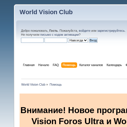
World Vision Club
Добро пожаловать,
Гость
. Пожалуйста,
войдите
или
зарегистрируйтесь
.
Не получили
письмо с кодом активации
?
Главная
Начало
FAQ
Помощь
Каталог каналов
Календарь
World Vision Club
»
Помощь
Внимание! Новое програ
Vision Foros Ultra и W