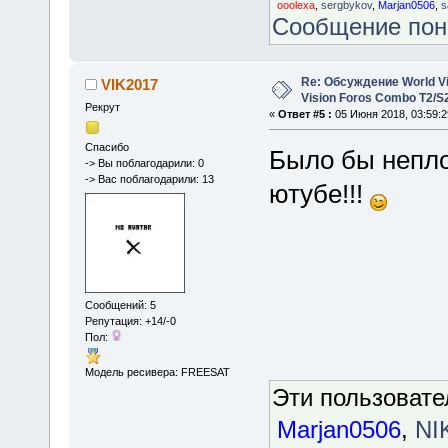
ooolexa
,
sergbykov
,
Marjan0506
,
s
Сообщение по
Re: Обсуждение World Vis
VIK2017
Vision Foros Combo T2/S
Рекрут
«
Ответ #5 :
05 Июня 2018, 03:59:2
Спасибо
Было бы непло
-> Вы поблагодарили: 0
-> Вас поблагодарили: 13
ютубе!!!
Сообщений: 5
Репутация: +14/-0
Пол:
Модель ресивера: FREESAT
Эти пользоват
Marjan0506
,
NI