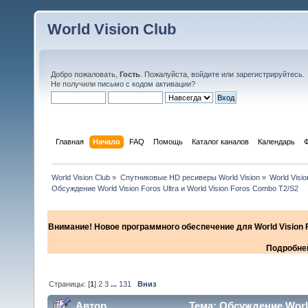
World Vision Club
Добро пожаловать,
Гость
. Пожалуйста,
войдите
или
зарегистрируйтесь
.
Не получили
письмо с кодом активации
?
Главная
Начало
FAQ
Помощь
Каталог каналов
Календарь
World Vision Club
»
Спутниковые HD ресиверы World Vision
»
World Visi
Обсуждение World Vision Foros Ultra и World Vision Foros Combo T2/S2
Внимание! Новое программного обеспечение для World Vision F
Подробней
Страницы: [
1
]
2
3
...
131
Вниз
Автор
Тема: Обсуждение World 