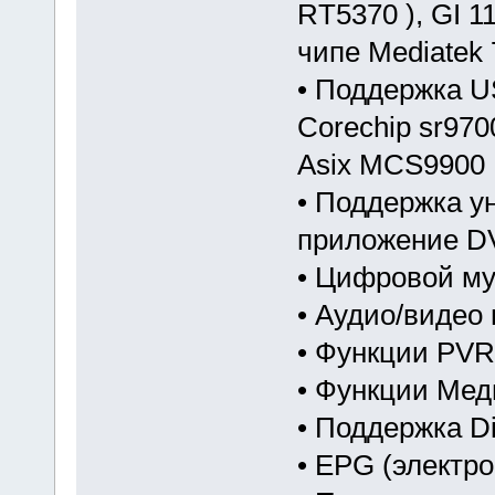
RT5370 ), GI 11
чипе Mediatek
• Поддержка US
Corechip sr970
Asix MCS9900
• Поддержка у
приложение D
• Цифровой му
• Аудио/видео
• Функции PVR
• Функции Ме
• Поддержка D
• EPG (электр