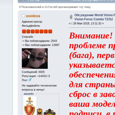
(Прочитано 1484130 раз)
0 Пользователей и 14 Гостей просматривают эту тему.
Обсуждение World Vision F
ooolexa
Vision Foros Combo T2/S2
Администратор
«
:
28 Мая 2018, 13:11:32 »
Фельдфебель
Внимание! 
Спасибо
-> Вы поблагодарили: 2543
проблеме п
-> Вас поблагодарили: 13997
(бага), пе
указываетс
обеспечени
Сообщений: 6925
Репутация: +14431/-3
Пол:
для страны
Не задавайте технические
вопросы в личку!
сброс в зав
awards
ваша модел
подписи, в