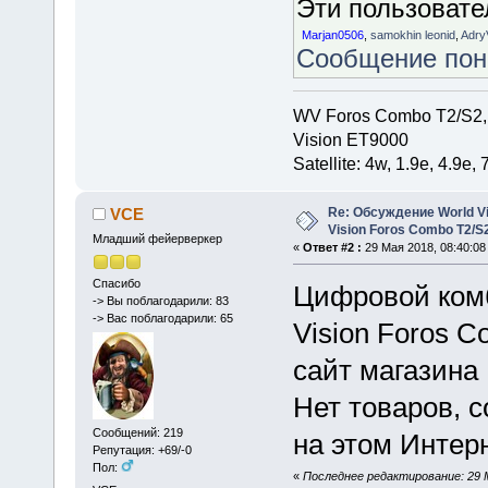
Эти пользоват
Marjan0506
,
samokhin leonid
,
Adry
Сообщение по
WV Foros Combo T2/S2,
Vision ET9000
Satellite: 4w, 1.9е, 4.9e,
Re: Обсуждение World Vis
VCE
Vision Foros Combo T2/S
Младший фейерверкер
«
Ответ #2 :
29 Мая 2018, 08:40:08
Спасибо
Цифровой ком
-> Вы поблагодарили: 83
-> Вас поблагодарили: 65
Vision Foros C
сайт магазина 
Нет товаров, 
Сообщений: 219
на этом Интерн
Репутация: +69/-0
Пол:
«
Последнее редактирование: 29 М