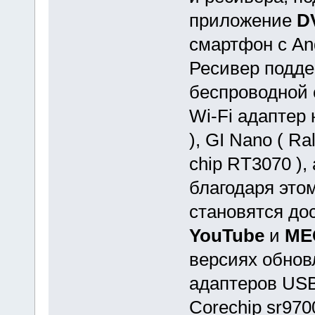
приложение
D
смартфон с An
Ресивер подде
беспроводной 
Wi-Fi адаптер 
), GI Nano ( Ra
chip RT3070 ),
благодаря это
становятся до
YouTube
и
ME
версиях обнов
адаптеров USB 
Corechip sr970