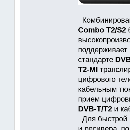
Комбинирова
Combo T2/S2
б
высокопроизв
поддерживает 
стандарте
DVB
T2-MI
транслир
цифрового тел
кабельным тюн
прием цифровы
DVB-T/T2
и ка
Для быстрой 
и ресивера, п