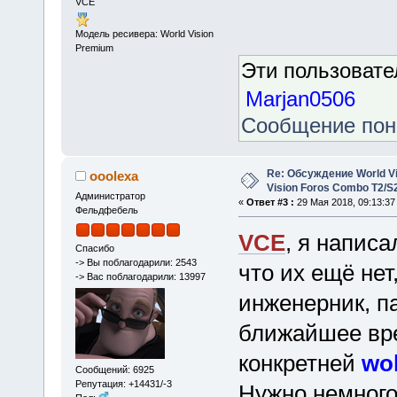
VCE
Модель ресивера: World Vision
Premium
Эти пользоват
Marjan0506
Сообщение по
Re: Обсуждение World Vis
ooolexa
Vision Foros Combo T2/S
Администратор
«
Ответ #3 :
29 Мая 2018, 09:13:37
Фельдфебель
VCE
, я написа
Спасибо
-> Вы поблагодарили: 2543
что их ещё нет
-> Вас поблагодарили: 13997
инженерник, п
ближайшее вре
конкретней
wo
Сообщений: 6925
Репутация: +14431/-3
Нужно немного