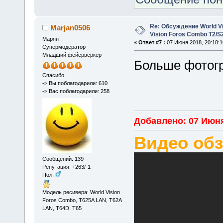
Re: Обсуждение World Vis
Marjan0506
Vision Foros Combo T2/S
Марян
«
Ответ #7 :
07 Июня 2018, 20:18:1
Супермодератор
Младший фейерверкер
Больше фото
Спасибо
-> Вы поблагодарили: 610
-> Вас поблагодарили: 258
Добавлено: 07 Июня
Видео об
Сообщений: 139
Репутация: +263/-1
Пол:
Модель ресивера: World Vision
Foros Combo, T625A LAN, T62A
LAN, T64D, T65