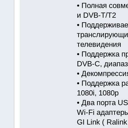
• Полная совм
и DVB-T/T2
• Поддерживае
транслирующих
телевидения
• Поддержка п
DVB-C, диапаз
• Декомпресс
• Поддержка ра
1080i, 1080p
• Два порта U
Wi-Fi адаптер
GI Link ( Ralin