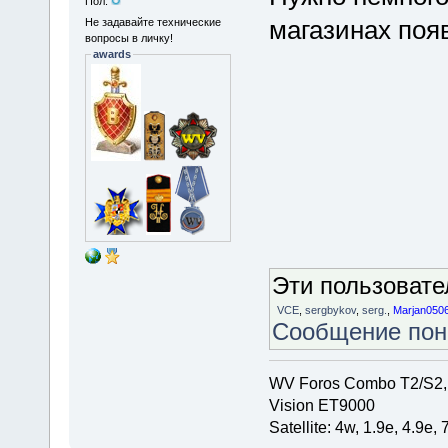
Пол:
магазинах поя
Не задавайте технические
вопросы в личку!
awards
Эти пользоват
VCE
,
sergbykov
,
serg.
,
Marjan050
Сообщение по
WV Foros Combo T2/S2,
Vision ET9000
Satellite: 4w, 1.9е, 4.9e,