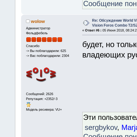
Сообщение по
Re: Обсуждение World Vis
wolow
Vision Foros Combo T2/S
Администратор
«
Ответ #6 :
05 Июня 2018, 08:24:2
Фельдфебель
будет, но толь
Спасибо
-> Вы поблагодарили: 625
владеющих русс
-> Вас поблагодарили: 2304
Сообщений: 2626
Репутация: +2352/-3
Модель ресивера: VU+
Эти пользоват
sergbykov
,
Marj
Сообщение по