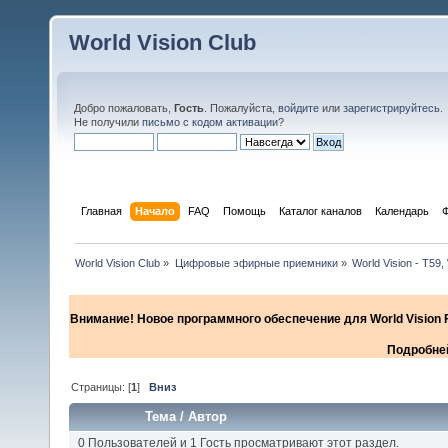
World Vision Club
Добро пожаловать,
Гость
. Пожалуйста,
войдите
или
зарегистрируйтесь
.
Не получили
письмо с кодом активации
?
Главная
Начало
FAQ
Помощь
Каталог каналов
Календарь
World Vision Club
»
Цифровые эфирные приемники
»
World Vision - Т59,
Внимание! Новое программного обеспечение для World Vision F
Подробней
Страницы: [
1
]
Вниз
Тема
/
Автор
0 Пользователей и 1 Гость просматривают этот раздел.