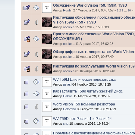
Обсуждение World Vision T59, T59M, T59D
Автор
Rustin
27 Февраля 2017, 03:07:57
«
1
2
3
...
30
»
Инструкция обновления программного обесп
Vision T59M - Т59 - T 59D
Автор
ooolexa
25 Мая 2017, 15:03:03
Программное обеспечение World Vision T59D, 
ОБСУЖДЕНИЯ )
Автор
ooolexa
11 Апреля 2017, 16:02:28
Обзор цифровых телеприставок World Vision 
Автор
ooolexa
10 Апреля 2017, 00:57:49
Инструкция по эксплуатации World Vision T59
Автор
ooolexa
01 Декабря 2016, 18:23:48
WV T59M Циклическая перезагрузка
Автор
aslasl
04 Ноября 2018, 19:41:25
Как заставить T59d читать жесткий диск.
Автор
Hako1
15 Марта 2020, 13:05:32
Word Vision T59 номинал резистора
Автор
Colombo
09 Августа 2019, 07:14:29
WV T59D нет Россия 1 и Россия24
Автор
sng
10 Февраля 2019, 19:39:34
Проблема с воспоизведением многоканального