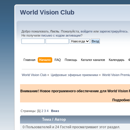
World Vision Club
Добро пожаловать,
Гость
. Пожалуйста,
войдите
или
зарегистрируйтесь
.
Не получили
письмо с кодом активации
?
Главная
Начало
FAQ
Помощь
Каталог каналов
Календарь
World Vision Club
»
Цифровые эфирные приемники
»
World Vision Premi
Внимание! Новое программного обеспечение для World Vision F
Подробней
Страницы: [
1
]
2
3
4
Вниз
Тема
/
Автор
0 Пользователей и 24 Гостей просматривают этот раздел.