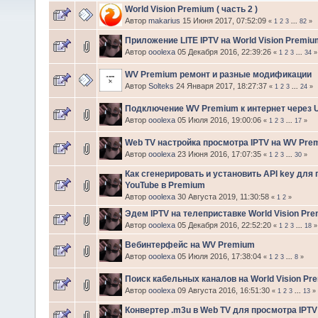
World Vision Premium ( часть 2 )
Автор
makarius
15 Июня 2017, 07:52:09
«
1
2
3
...
82
»
Приложение LITE IPTV на World Vision Premiu
Автор
ooolexa
05 Декабря 2016, 22:39:26
«
1
2
3
...
34
»
WV Premium ремонт и разные модификации
Автор
Solteks
24 Января 2017, 18:27:37
«
1
2
3
...
24
»
Подключение WV Premium к интернет через U
Автор
ooolexa
05 Июля 2016, 19:00:06
«
1
2
3
...
17
»
Web TV настройка просмотра IPTV на WV Pre
Автор
ooolexa
23 Июня 2016, 17:07:35
«
1
2
3
...
30
»
Как сгенерировать и установить API key для
YouTube в Premium
Автор
ooolexa
30 Августа 2019, 11:30:58
«
1
2
»
Эдем IPTV на телеприставке World Vision Pr
Автор
ooolexa
05 Декабря 2016, 22:52:20
«
1
2
3
...
18
»
Вебинтерфейс на WV Premium
Автор
ooolexa
05 Июля 2016, 17:38:04
«
1
2
3
...
8
»
Поиск кабельных каналов на World Vision Pr
Автор
ooolexa
09 Августа 2016, 16:51:30
«
1
2
3
...
13
»
Конвертер .m3u в Web TV для просмотра IPT