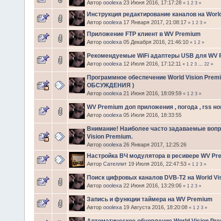
Автор
ooolexa
23 Июня 2016, 17:17:28
«
1
2
3
»
Инструкция редактирование каналов на World
Автор
ooolexa
17 Января 2017, 21:08:17
«
1
2
3
»
Приложение FTP клиент в WV Premium
Автор
ooolexa
05 Декабря 2016, 21:46:10
«
1
2
»
Рекомендуемые WiFi адаптеры USB для WV 
Автор
ooolexa
12 Июля 2016, 17:12:11
«
1
2
3
...
22
»
Программное обеспечение World Vision Prem
ОБСУЖДЕНИЯ )
Автор
ooolexa
21 Июня 2016, 18:09:59
«
1
2
3
»
WV Premium доп приложения , погода , rss но
Автор
ooolexa
05 Июля 2016, 18:33:55
Внимание! Наиболее часто задаваемые вопр
Vision Premium.
Автор
ooolexa
26 Января 2017, 12:25:26
Настройка ВЧ модулятора в ресивере WV Pr
Автор
Сателлит
19 Июля 2016, 22:47:53
«
1
2
3
»
Поиск цифровых каналов DVB-T2 на World Vi
Автор
ooolexa
22 Июня 2016, 13:29:06
«
1
2
3
»
Запись и функции таймера на WV Premium
Автор
ooolexa
19 Августа 2016, 18:20:08
«
1
2
3
»
Автоматическое обновление World Vision Pr