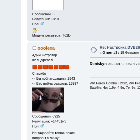
Сообщений: 3
Репутация: +0/-0
Пол:
Модель ресивера: T62D
Re: Настройка DVB2I
ooolexa
«
Ответ #3 :
18 Февраля 2
Администратор
Фельдфебель
Deniskyn
, значит с локаль
Спасибо
-> Вы поблагодарили: 2543
WV Foros Combo T2/S2, WV Pre
-> Вас поблагодарили: 13997
Satellite: 4w, 1.9е, 4.9e, 7e, 9e,
Сообщений: 6925
Репутация: +14431/-3
Пол:
Не задавайте технические
вопросы в личку!