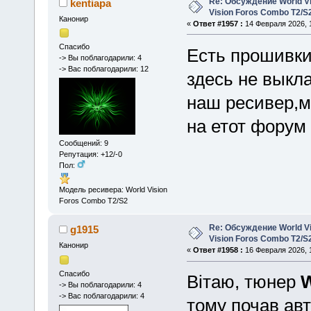
Re: Обсуждение World Vis
kentiapa
Vision Foros Combo T2/S
Канонир
«
Ответ #1957 :
14 Февраля 2026, 1
Спасибо
Есть прошивки
-> Вы поблагодарили: 4
-> Вас поблагодарили: 12
здесь не выкла
наш ресивер,м
на етот форум
Сообщений: 9
Репутация: +12/-0
Пол:
Модель ресивера: World Vision
Foros Combo T2/S2
Re: Обсуждение World Vis
g1915
Vision Foros Combo T2/S
Канонир
«
Ответ #1958 :
16 Февраля 2026, 1
Спасибо
Вітаю, тюнер
W
-> Вы поблагодарили: 4
-> Вас поблагодарили: 4
тому почав ав