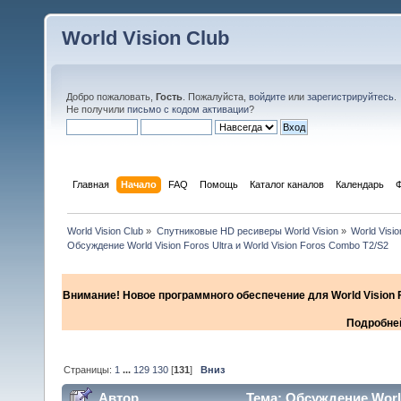
World Vision Club
Добро пожаловать,
Гость
. Пожалуйста,
войдите
или
зарегистрируйтесь
.
Не получили
письмо с кодом активации
?
Главная
Начало
FAQ
Помощь
Каталог каналов
Календарь
World Vision Club
»
Спутниковые HD ресиверы World Vision
»
World Visi
Обсуждение World Vision Foros Ultra и World Vision Foros Combo T2/S2
Внимание! Новое программного обеспечение для World Vision F
Подробней
Страницы:
1
...
129
130
[
131
]
Вниз
Автор
Тема: Обсуждение World 