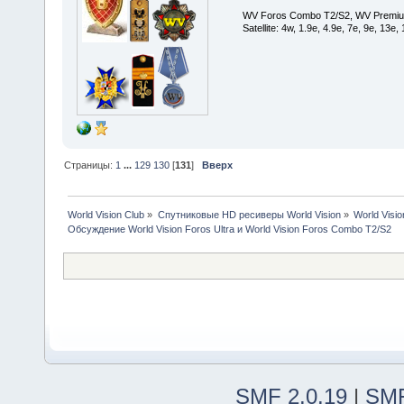
WV Foros Combo T2/S2, WV Premiu
Satellite: 4w, 1.9е, 4.9e, 7e, 9e, 13e
Страницы:
1
...
129
130
[
131
]
Вверх
World Vision Club
»
Спутниковые HD ресиверы World Vision
»
World Visi
Обсуждение World Vision Foros Ultra и World Vision Foros Combo T2/S2
SMF 2.0.19
|
SMF