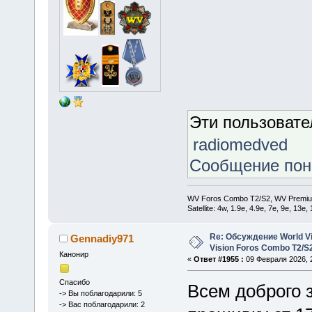
Эти пользоват
radiomedved
Сообщение по
WV Foros Combo T2/S2, WV Premiu
Satellite: 4w, 1.9е, 4.9e, 7e, 9e, 13e
Re: Обсуждение World Vis
Gennadiy971
Vision Foros Combo T2/S
Канонир
«
Ответ #1955 :
09 Февраля 2026, 2
Спасибо
Всем доброго 
-> Вы поблагодарили: 5
-> Вас поблагодарили: 2