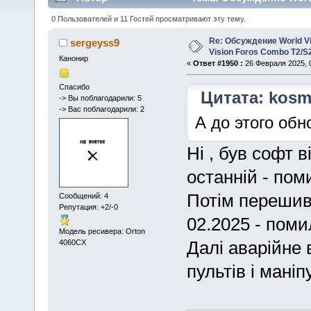
(Прочитано 1478894 раз)
0 Пользователей и 11 Гостей просматривают эту тему.
Re: Обсуждение World Vis
sergeyss9
Vision Foros Combo T2/S
Канонир
«
Ответ #1950 :
26 Февраля 2025, 0
Спасибо
Цитата: kosm
-> Вы поблагодарили: 5
-> Вас поблагодарили: 2
А до этого обн
Ні , був софт 
останній - пом
Потім перешив
Сообщений: 4
Репутация: +2/-0
02.2025 - поми
Модель ресивера: Orton
Далі аварійне 
4060CX
пультів і маніп