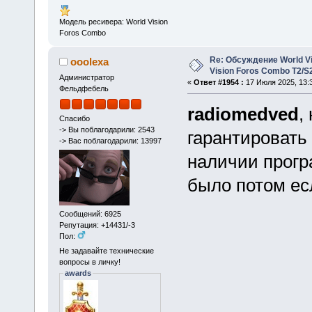
Модель ресивера: World Vision
Foros Combo
Re: Обсуждение World Vis
ooolexa
Vision Foros Combo T2/S
Администратор
«
Ответ #1954 :
17 Июля 2025, 13:3
Фельдфебель
radiomedved
,
Спасибо
-> Вы поблагодарили: 2543
гарантировать 
-> Вас поблагодарили: 13997
наличии прогр
было потом ес
Сообщений: 6925
Репутация: +14431/-3
Пол:
Не задавайте технические
вопросы в личку!
awards