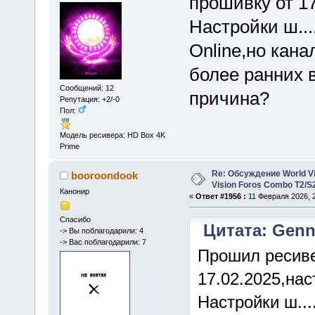
прошивку от 17
Настройки ш.....
Online,но кан
более ранних 
Сообщений: 12
причина?
Репутация: +2/-0
Пол:
Модель ресивера: HD Box 4K
Prime
Re: Обсуждение World Vis
booroondook
Vision Foros Combo T2/S
Канонир
«
Ответ #1956 :
11 Февраля 2026, 2
Спасибо
Цитата: Genn
-> Вы поблагодарили: 4
-> Вас поблагодарили: 7
Прошил ресиве
17.02.2025,нас
Настройки ш.....