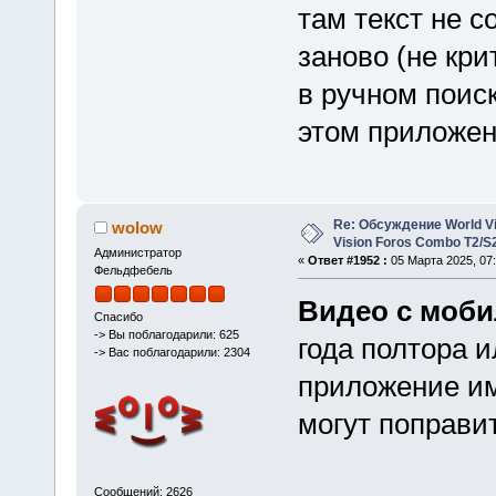
там текст не с
заново (не кр
в ручном поис
этом приложен
Re: Обсуждение World Vis
wolow
Vision Foros Combo T2/S
Администратор
«
Ответ #1952 :
05 Марта 2025, 07:
Фельдфебель
Видео с моби
Спасибо
-> Вы поблагодарили: 625
года полтора и
-> Вас поблагодарили: 2304
приложение им
могут поправи
Сообщений: 2626