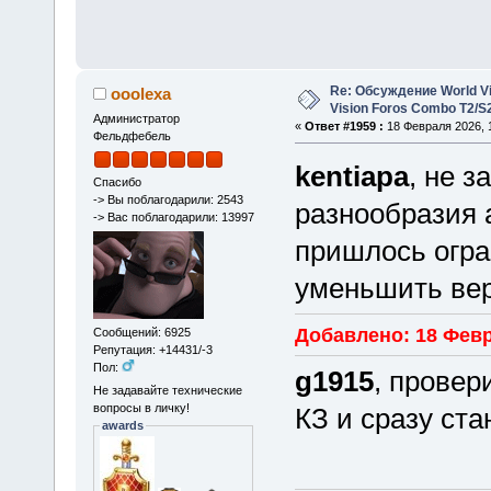
Re: Обсуждение World Vis
ooolexa
Vision Foros Combo T2/S
Администратор
«
Ответ #1959 :
18 Февраля 2026, 1
Фельдфебель
kentiapa
, не з
Спасибо
-> Вы поблагодарили: 2543
разнообразия 
-> Вас поблагодарили: 13997
пришлось огра
уменьшить вер
Добавлено: 18 Февр
Сообщений: 6925
Репутация: +14431/-3
Пол:
g1915
, провер
Не задавайте технические
вопросы в личку!
КЗ и сразу ста
awards