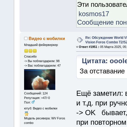
Эти пользоват
kosmos17
Сообщение по
Re: Обсуждение World Vis
Видео с мобилки
Vision Foros Combo T2/S
Младший фейерверкер
«
Ответ #1951 :
05 Марта 2025, 05:
Спасибо
Цитата: ooole
-> Вы поблагодарили: 98
-> Вас поблагодарили: 47
За отставание
Ещё заметил: 
Сообщений: 124
Репутация: +47/-0
и т.д. при руч
Пол:
ютуб: Видео с мобилки
-> OK бывает, 
Модель ресивера: WV Foros
при повторном
combo