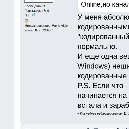
Online,но кана
Сообщений: 3
Репутация: +7/-0
У меня абсолю
Пол:
кодированными
Модель ресивера: World Vision
Foros Ultra T2/S2/C
"кодированный
нормально.
И еще одна ве
Windows) неши
кодированные н
P.S. Если что 
начинается на 
встала и зара
«
Последнее редактирование: 11 Ф