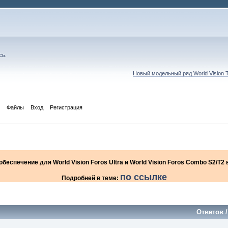
сь
.
Новый модельный ряд World Vision 
Файлы
Вход
Регистрация
еспечение для World Vision Foros Ultra и World Vision Foros Combo S2/T
по ссылке
Подробней в теме:
Ответов