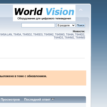
Новости:
T645A LAN, T645A, T645D2, T645D3, T645M2, T645M3, T644A, T644D2,
T644D3, T644M2, T644M3
2 выложено в теме с обновлением.
/
Просмотров
Последний ответ