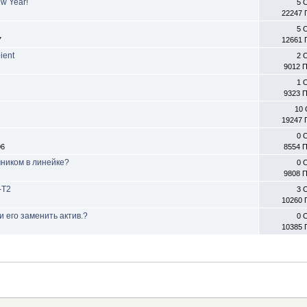
w Year!
5 
22247 
5 
7
12661 
ient
2 
9012 
1 
6
9323 
10 
19247 
0 
06
8554 
ником в линейке?
0 
9808 
-T2
3 
10260 
и его заменить актив.?
0 
10385 