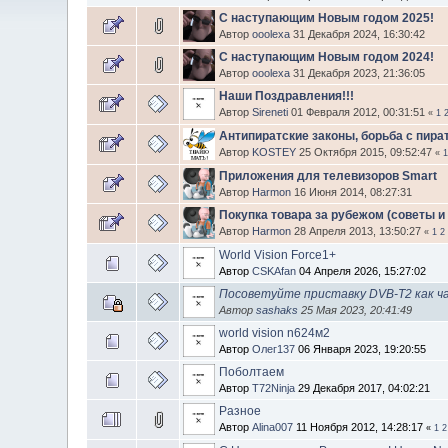
С наступающим Новым годом 2025!
Автор
ooolexa
31 Декабря 2024, 16:30:42
С наступающим Новым годом 2024!
Автор
ooolexa
31 Декабря 2023, 21:36:05
Наши Поздравления!!!
Автор
Sireneti
01 Февраля 2012, 00:31:51
«
1
Антипиратские законы, борьба с пира
Автор
KOSTEY
25 Октября 2015, 09:52:47
«
Приложения для телевизоров Smart
Автор
Harmon
16 Июня 2014, 08:27:31
Покупка товара за рубежом (советы и
Автор
Harmon
28 Апреля 2013, 13:50:27
«
1
2
World Vision Force1+
Автор
CSKAfan
04 Апреля 2026, 15:27:02
Посоветуйте приставку DVB-T2 как ч
Автор
sashaks
25 Мая 2023, 20:41:49
world vision n624м2
Автор
Олег137
06 Января 2023, 19:20:55
Поболтаем
Автор
T72Ninja
29 Декабря 2017, 04:02:21
Разное
Автор
Alina007
11 Ноября 2012, 14:28:17
«
1
2