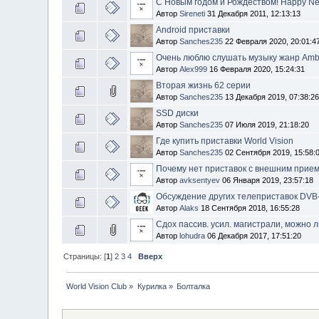
С Новым годом и Рождеством! Happy Ne
Автор
Sireneti
31 Декабря 2011, 12:13:13
Android приставки
Автор
Sanches235
22 Февраля 2020, 20:01:4
Очень люблю слушать музыку жанр Amb
Автор
Alex999
16 Февраля 2020, 15:24:31
Вторая жизнь 62 серии
Автор
Sanches235
13 Декабря 2019, 07:38:2
SSD диски
Автор
Sanches235
07 Июля 2019, 21:18:20
Где купить приставки World Vision
Автор
Sanches235
02 Сентября 2019, 15:58:
Почему нет приставок с внешним прием
Автор
avksentyev
06 Января 2019, 23:57:18
Обсуждение других телеприставок DVB
Автор
Alaks
18 Сентября 2018, 16:55:28
Сдох пассив. усил. магистрали, можно л
Автор
lohudra
06 Декабря 2017, 17:51:20
Страницы: [
1
]
2
3
4
Вверх
World Vision Club
»
Курилка
»
Болталка