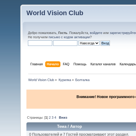
World Vision Club
Добро пожаловать,
Гость
. Пожалуйста,
войдите
или
зарегистрируйте
Не получили
письмо с кодом активации
?
Главная
Начало
FAQ
Помощь
Каталог каналов
Календарь
World Vision Club
»
Курилка
»
Болталка
Внимание! Новое программного об
Страницы: [
1
]
2
3
4
Вниз
Тема
/
Автор
0 Пользователей и 7 Гостей просматривают этот раздел.