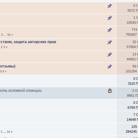
0 
5572 
1 
10530 
774
755907
2
3
...
52
»
тством, защита авторских прав
32 
57954 
1
2
3
»
13 
44901 
 отзывы)
56 
101204
3
4
»
0 
3110 
асть головной станции.
2 
8861 
0 
6769 
7 
14648 
225
284245
3
...
16
»