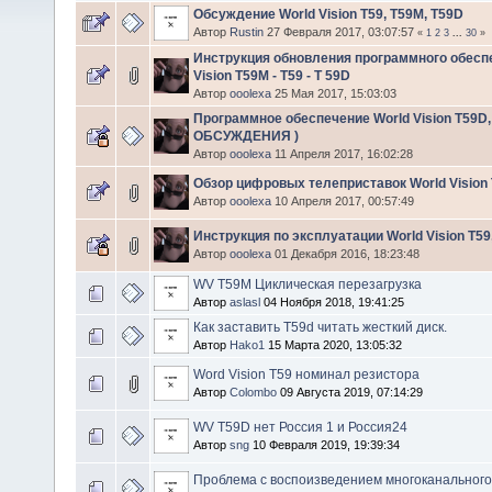
Обсуждение World Vision T59, T59M, T59D
Автор
Rustin
27 Февраля 2017, 03:07:57
«
1
2
3
...
30
»
Инструкция обновления программного обесп
Vision T59M - Т59 - T 59D
Автор
ooolexa
25 Мая 2017, 15:03:03
Программное обеспечение World Vision T59D, 
ОБСУЖДЕНИЯ )
Автор
ooolexa
11 Апреля 2017, 16:02:28
Обзор цифровых телеприставок World Vision 
Автор
ooolexa
10 Апреля 2017, 00:57:49
Инструкция по эксплуатации World Vision T59
Автор
ooolexa
01 Декабря 2016, 18:23:48
WV T59M Циклическая перезагрузка
Автор
aslasl
04 Ноября 2018, 19:41:25
Как заставить T59d читать жесткий диск.
Автор
Hako1
15 Марта 2020, 13:05:32
Word Vision T59 номинал резистора
Автор
Colombo
09 Августа 2019, 07:14:29
WV T59D нет Россия 1 и Россия24
Автор
sng
10 Февраля 2019, 19:39:34
Проблема с воспоизведением многоканального