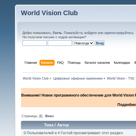
World Vision Club
Добро пожаловать,
Гость
. Пожалуйста,
войдите
или
зарегистрируйтесь
.
Не получили
письмо с кодом активации
?
Главная
Начало
FAQ
Помощь
Каталог каналов
Календарь
World Vision Club
»
Цифровые эфирные приемники
»
World Vision - Т59,
Внимание! Новое программного обеспечение для World Vision F
Подробней
Страницы: [
1
]
Вниз
Тема
/
Автор
0 Пользователей и 4 Гостей просматривают этот раздел.