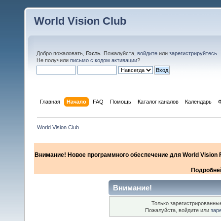
World Vision Club
Добро пожаловать,
Гость
. Пожалуйста,
войдите
или
зарегистрируйтесь
.
Не получили
письмо с кодом активации
?
Главная
Начало
FAQ
Помощь
Каталог каналов
Календарь
World Vision Club
Внимание! Новое программного обеспечение для World Vision F
Подробней
Внимание!
Только зарегистрированные
Пожалуйста, войдите или
зар