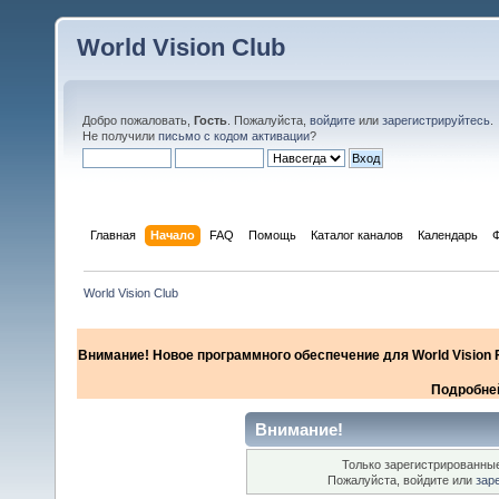
World Vision Club
Добро пожаловать,
Гость
. Пожалуйста,
войдите
или
зарегистрируйтесь
.
Не получили
письмо с кодом активации
?
Главная
Начало
FAQ
Помощь
Каталог каналов
Календарь
World Vision Club
Внимание! Новое программного обеспечение для World Vision F
Подробней
Внимание!
Только зарегистрированные
Пожалуйста, войдите или
зар